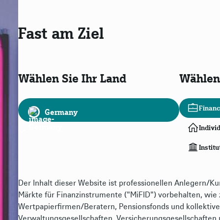
Fast am Ziel
Wählen Sie Ihr Land
Wählen 
 DWS Newsletter
ent
Financ
Germany
Indivi
Institu
ie Newsletter aus, die Sie in regelmäßigen Abständen erhalten
etter auswählen, um mit der Anmeldung fortzufahren.
Der Inhalt dieser Website ist professionellen Anlegern/Ku
Märkte für Finanzinstrumente ("MiFID") vorbehalten, wie z
Wertpapierfirmen/Beratern, Pensionsfonds und kollektiv
Info-Mail zur Altersvorsorge
Verwaltungsgesellschaften, Versicherungsgesellschaften u
Adhoc
Deutsch