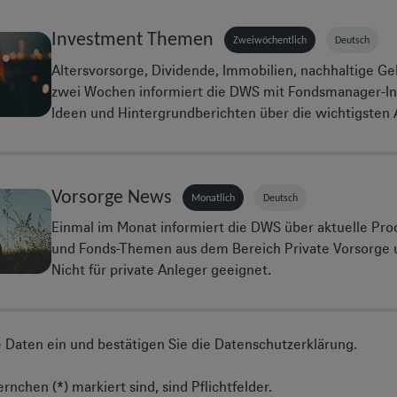
Nutzungsbedingungen
dieser Website. Bitte lesen Sie di
durch.
Investment Themen
Zweiwöchentlich
Deutsch
Indem Sie den Nutzungsbedingungen zustimmen, bestätig
in Ihrer Eigenschaft als professioneller Anleger/Kunde ode
Altersvorsorge, Dividende, Immobilien, nachhaltige Gel
professionellen Anlegers/Kunden und nicht als Privatper
zwei Wochen informiert die DWS mit Fondsmanager-In
Wenn Sie mit den Nutzungsbedingungen einverstanden sind
Ideen und Hintergrundberichten über die wichtigsten
„Akzeptieren“, um diese Website zu betreten. Wenn Sie au
können Sie nicht mehr auf diese Website zugreifen.
Vorsorge News
Monatlich
Deutsch
Einmal im Monat informiert die DWS über aktuelle Pro
und Fonds-Themen aus dem Bereich Private Vorsorge
Nicht für private Anleger geeignet.
re Daten ein und bestätigen Sie die Datenschutzerklärung.
rnchen (*) markiert sind, sind Pflichtfelder.