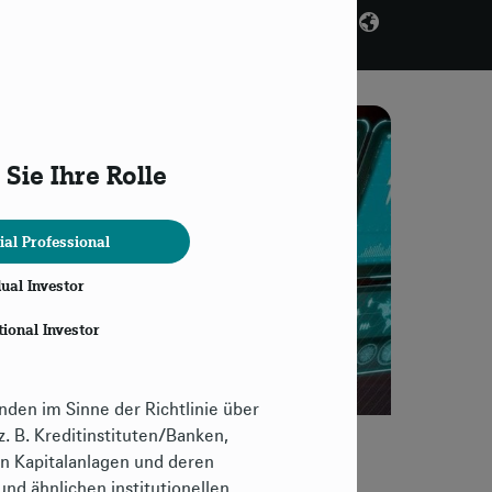
Sie Ihre Rolle
decken
ial Professional
dual Investor
tional Investor
 möchten. Sie müssen
nden im Sinne der Richtlinie über
. B. Kreditinstituten/Banken,
en Kapitalanlagen und deren
nd ähnlichen institutionellen